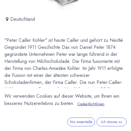
Deutschland
"Peter Cailler Kohler" ist heute Cailler und gehört zu Nestlé.
Gegründet 1911 Geschichte Das von Daniel Peter 1874
gegründete Unternehmen Peter war lange führend in der
Herstellung von Milchschokolade. Die Firma fusionierte mit
der Firma von Charles-Amadée Kohler. Im Jahr 1911 erfolgte
die Fusiion mit einer der ältesten schweizer
Schokoladenfirmen, der Firma Cailler. Die nun Peter-Cailler-
Kohler genannte Firma an der Nestlé bereits mit 39 %
Wir verwenden Cookies auf dieser Website, um Ihnen ein
beteiligt war fusionierte schließlich 1929 ganz mit Nestlé.
Heute läuft die Schweizer Schokoladenproduktion wieder
besseres Nutzererlebnis zu bieten.
Cookie-Richtlinien
unter dem Namen Cailler.
Nur essentielle
Ich stimme zu
Newsletter