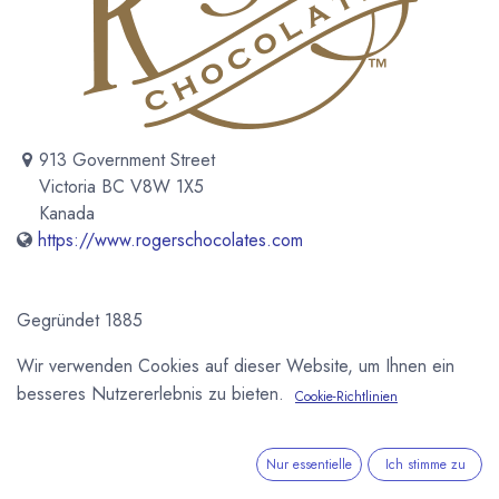
913 Government Street
Victoria BC V8W 1X5
Kanada
https://www.rogerschocolates.com
Gegründet 1885
Wir verwenden Cookies auf dieser Website, um Ihnen ein
Newsletter
besseres Nutzererlebnis zu bieten.
Cookie-Richtlinien
Kostenlose News - 1 Mal pro Monat:
Abonnieren
Nur essentielle
Ich stimme zu
Geschützt durch reCAPTCHA,
Datenschutzerklärung
&