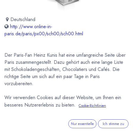
Deutschland
http://www.online-in-
paris.de/paris/px00/sch00/sch00.html
Der Paris-Fan Heinz Kunis hat eine umfangreiche Seite über
Paris zusammengestellt. Dazu gehört auch eine lange Liste
mit Schokoladengeschäften, Chocolatiers und Cafés. Die
richtige Seite um sich auf ein paar Tage in Paris
vorzubereiten.
Wir verwenden Cookies auf dieser Website, um Ihnen ein
Newsletter
besseres Nutzererlebnis zu bieten.
Cookie-Richtlinien
Kostenlose News - 1 Mal pro Monat:
Abonnieren
Nur essentielle
Ich stimme zu
Geschützt durch reCAPTCHA,
Datenschutzerklärung
&