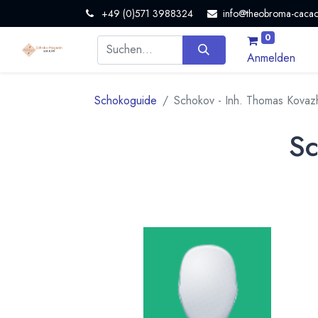
+49 (0)571 3988324
info@theobroma-cacao
0
Anmelden
Schokoguide
Schokov - Inh. Thomas Kovaz
Sc