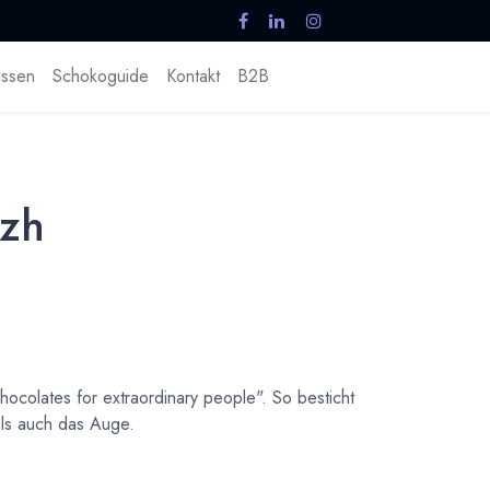
ssen
Schokoguide
Kontakt
B2B
azh
hocolates for extraordinary people". So besticht
ls auch das Auge.