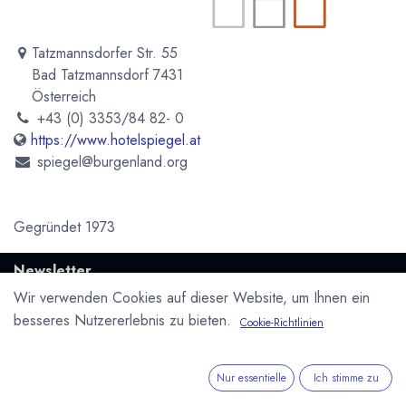
Tatzmannsdorfer Str. 55
Bad Tatzmannsdorf 7431
Österreich
+43 (0) 3353/84 82- 0
https://www.hotelspiegel.at
spiegel@burgenland.org
Gegründet 1973
Newsletter
Kostenlose News - 1 Mal pro Monat:
Wir verwenden Cookies auf dieser Website, um Ihnen ein
besseres Nutzererlebnis zu bieten.
Cookie-Richtlinien
Abonnieren
Geschützt durch reCAPTCHA,
Datenschutzerklärung
&
Nur essentielle
Ich stimme zu
Nutzungsbedingungen
anwenden.