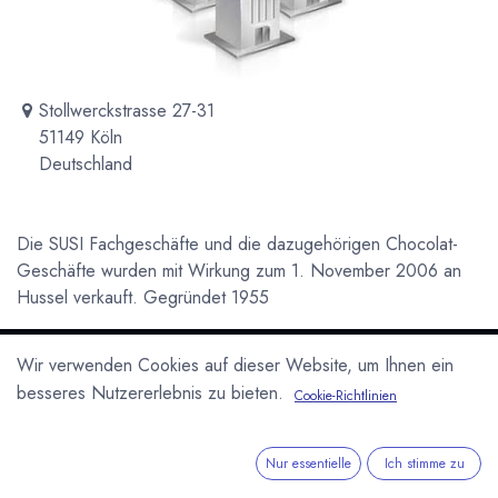
Stollwerckstrasse 27-31
51149 Köln
Deutschland
Die SUSI Fachgeschäfte und die dazugehörigen Chocolat-
Geschäfte wurden mit Wirkung zum 1. November 2006 an
Hussel verkauft. Gegründet 1955
Newsletter
Wir verwenden Cookies auf dieser Website, um Ihnen ein
Kostenlose News - 1 Mal pro Monat:
besseres Nutzererlebnis zu bieten.
Cookie-Richtlinien
Abonnieren
Nur essentielle
Ich stimme zu
Geschützt durch reCAPTCHA,
Datenschutzerklärung
&