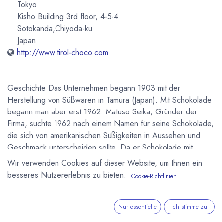
Tokyo
Kisho Building 3rd floor, 4-5-4
Sotokanda,Chiyoda-ku
Japan
http://www.tirol-choco.com
Geschichte Das Unternehmen begann 1903 mit der
Herstellung von Süßwaren in Tamura (Japan). Mit Schokolade
begann man aber erst 1962. Matuso Seika, Gründer der
Firma, suchte 1962 nach einem Namen für seine Schokolade,
die sich von amerikanischen Süßigkeiten in Aussehen und
Geschmack unterscheiden sollte. Da er Schokolade mit
Alpen und Almen verband suchte er auf einer Europakarte
Wir verwenden Cookies auf dieser Website, um Ihnen ein
nach einem passenden Namen. Als er "Tirol" las, war die
besseres Nutzererlebnis zu bieten.
Cookie-Richtlinien
Entscheidung gefallen und seitdem gibt es Tirol Chocolate in
Japan. Mit Tirol verbinden die meisten Japaner nur die
Schokolade und nicht das österreichische Bundesland.
Nur essentielle
Ich stimme zu