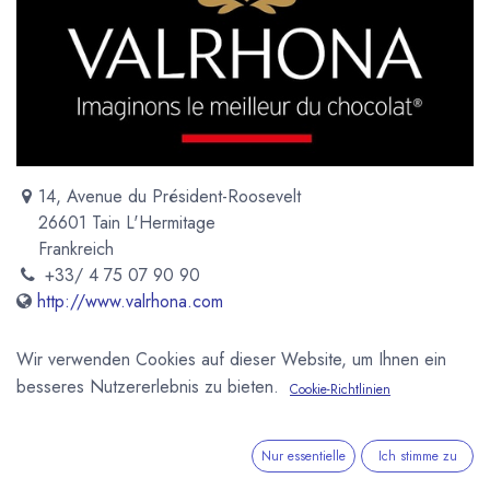
14, Avenue du Président-Roosevelt
26601 Tain L'Hermitage
Frankreich
+33/ 4 75 07 90 90
http://www.valrhona.com
Wir verwenden Cookies auf dieser Website, um Ihnen ein
Valrhona ist einer der besten Hersteller für Edelschokolade,
besseres Nutzererlebnis zu bieten.
Cookie-Richtlinien
die inzwischen weltweit vertrieben wird, aber auch feine
Pralinen gehören zum Angebot des Unternehmens.
Wichtigster Geschäftszweig ist die Produktion von
Nur essentielle
Ich stimme zu
Edelkuvertüren für Weiterverarbeiter. Valrhona beliefert