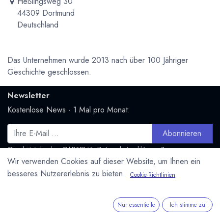
Heßlingsweg 30
44309 Dortmund
Deutschland
Das Unternehmen wurde 2013 nach über 100 Jähriger
Geschichte geschlossen.
Newsletter
Kostenlose News - 1 Mal pro Monat:
Abonnieren
Geschützt durch reCAPTCHA,
Datenschutzerklärung
&
Wir verwenden Cookies auf dieser Website, um Ihnen ein
Nutzungsbedingungen
anwenden.
besseres Nutzererlebnis zu bieten.
Cookie-Richtlinien
Social Media
Folge uns und bleibe mit uns in Kontakt:
Nur essentielle
Ich stimme zu
Mastodon.social