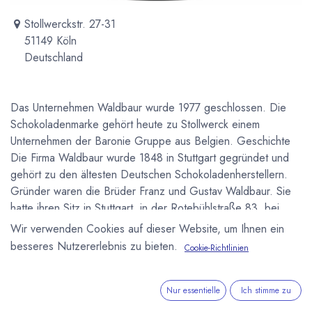
Stollwerckstr. 27-31
51149 Köln
Deutschland
Das Unternehmen Waldbaur wurde 1977 geschlossen. Die
Schokoladenmarke gehört heute zu Stollwerck einem
Unternehmen der Baronie Gruppe aus Belgien. Geschichte
Die Firma Waldbaur wurde 1848 in Stuttgart gegründet und
gehört zu den ältesten Deutschen Schokoladenherstellern.
Gründer waren die Brüder Franz und Gustav Waldbaur. Sie
hatte ihren Sitz in Stuttgart, in der Rotebühlstraße 83, bei
Gründung der Firma hieß der Ort noch Calwer Tor 7. Sie
Wir verwenden Cookies auf dieser Website, um Ihnen ein
wurde 1976 von Stollwerck übernommen die Produktion in
besseres Nutzererlebnis zu bieten.
Cookie-Richtlinien
Stuttgart 1977 beendet.
Newsletter
Nur essentielle
Ich stimme zu
Kostenlose News - 1 Mal pro Monat: