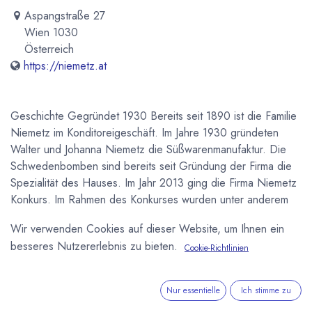
Aspangstraße 27
Wien 1030
Österreich
https://niemetz.at
Geschichte Gegründet 1930 Bereits seit 1890 ist die Familie
Niemetz im Konditoreigeschäft. Im Jahre 1930 gründeten
Walter und Johanna Niemetz die Süßwarenmanufaktur. Die
Schwedenbomben sind bereits seit Gründung der Firma die
Spezialität des Hauses. Im Jahr 2013 ging die Firma Niemetz
Konkurs. Im Rahmen des Konkurses wurden unter anderem
die Rechte an den Schwedenbomben an die Firma Heidi
Wir verwenden Cookies auf dieser Website, um Ihnen ein
Chocolat S.A. aus Rumänien verkauft. Diese führt die
besseres Nutzererlebnis zu bieten.
Cookie-Richtlinien
Schwedenbomben und andere Niemetz Produkte in der
Tochtergesellschaft Heidi Chocolate AG, Niemetz
Schwedenbomben ® vort.
Nur essentielle
Ich stimme zu