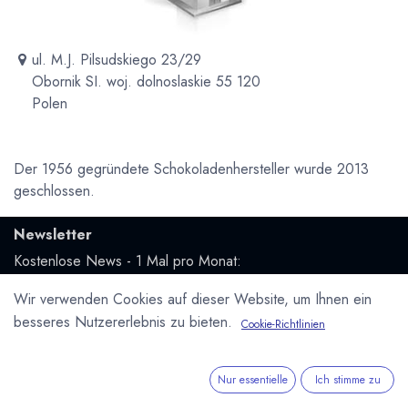
ul. M.J. Pilsudskiego 23/29
Obornik SI. woj. dolnoslaskie 55 120
Polen
Der 1956 gegründete Schokoladenhersteller wurde 2013
geschlossen.
Newsletter
Kostenlose News - 1 Mal pro Monat:
Wir verwenden Cookies auf dieser Website, um Ihnen ein
Abonnieren
besseres Nutzererlebnis zu bieten.
Cookie-Richtlinien
Geschützt durch reCAPTCHA,
Datenschutzerklärung
&
Nutzungsbedingungen
anwenden.
Nur essentielle
Ich stimme zu
Social Media