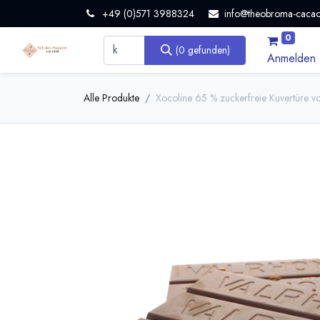
+49 (0)571 3988324
info@theobroma-cacao
0
(0 gefunden)
Anmelden
Alle Produkte
Xocoline 65 % zuckerfreie Kuvertüre v