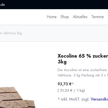
.de
Home
Shop
Aktuelles
Termine
on Valrhona 3kg
Xocoline 65 % zucker
3kg
Die Xocoline ist eine zuckerfrei
Valrhona. 3 kg Packung mit 3 x 
93,70
€
*
(
31,23
€
/
1
kg
)
* inkl. MwST. zzgl.
Versandk