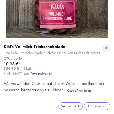
Kiki's Vollmilch Trinkschokolade
Eine helle Trinkschokolade auch für Kinder von Kiki's Pralinenwelt.
200g Beutel.
10,98
€
*
(
54,90
€
/
1
kg
)
* inkl. MwST. zzgl.
Versandkosten
Wir verwenden Cookies auf dieser Website, um Ihnen ein
Lieferzeit: sofort lieferbar
besseres Nutzererlebnis zu bieten.
Cookie-Richtlinien
Kiki's Vollmilch Trinkschokolade
* inkl. MwST. zzgl.
Nur essentielle
Ich stimme zu
IN DEN WARENKORB