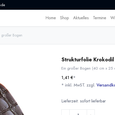
.de
Home
Shop
Aktuelles
Termine
Wi
 1 großer Bogen
Strukturfolie Krokodi
Ein großer Bogen (40 cm x 25 cm)
1,41
€
*
* inkl. MwST. zzgl.
Versandk
Lieferzeit: sofort lieferbar