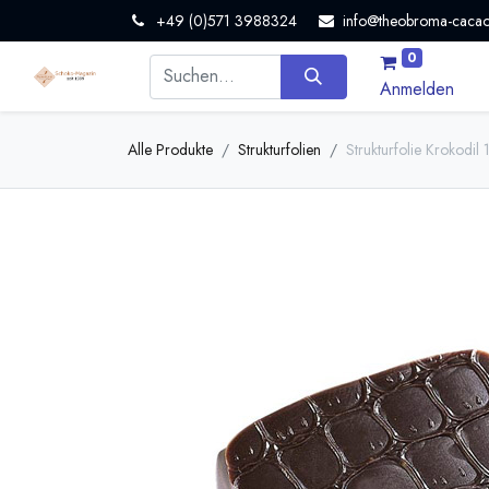
+49 (0)571 3988324
info@theobroma-cacao
0
Anmelden
Alle Produkte
Strukturfolien
Strukturfolie Krokodil