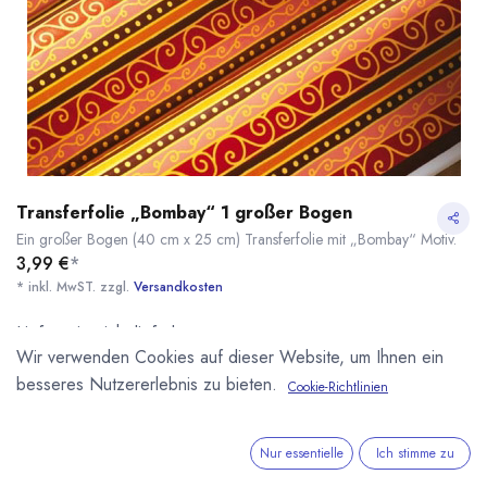
Transferfolie „Bombay“ 1 großer Bogen
Ein großer Bogen (40 cm x 25 cm) Transferfolie mit „Bombay“ Motiv.
3,99
€
*
* inkl. MwST. zzgl.
Versandkosten
Lieferzeit: nicht lieferbar
Wir verwenden Cookies auf dieser Website, um Ihnen ein
besseres Nutzererlebnis zu bieten.
Artikelnummer:
100252
Cookie-Richtlinien
Kategorie:
Transferfolien
Transferfolien
B2C Artikel 5% Rabatt
Transferfolie „Bombay“ 1 großer Bogen
* inkl. MwST. zzgl.
Nur essentielle
Ich stimme zu