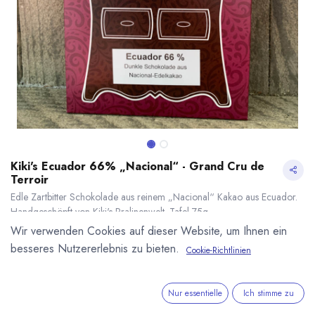
Kiki's Ecuador 66% „Nacional“ - Grand Cru de
Terroir
Edle Zartbitter Schokolade aus reinem „Nacional“ Kakao aus Ecuador.
Handgeschöpft von Kiki's Pralinenwelt. Tafel 75g
6,90
€
*
Wir verwenden Cookies auf dieser Website, um Ihnen ein
(
92,00
€
/
1
kg
)
besseres Nutzererlebnis zu bieten.
Cookie-Richtlinien
* inkl. MwST. zzgl.
Versandkosten
Kiki's Ecuador 66% „Nacional“ - Grand Cru de Terroir
* inkl. MwST. zzgl.
Lieferzeit: sofort lieferbar
Nur essentielle
Ich stimme zu