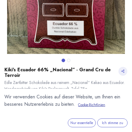
Kiki's Ecuador 66% „Nacional“ - Grand Cru de
Terroir
Edle Zartbitter Schokolade aus reinem „Nacional“ Kakao aus Ecuador.
Handgeschöpft von Kiki's Pralinenwelt. Tafel 75g
6,90
€
*
Wir verwenden Cookies auf dieser Website, um Ihnen ein
(
92,00
€
/
1
kg
)
besseres Nutzererlebnis zu bieten.
Cookie-Richtlinien
* inkl. MwST. zzgl.
Versandkosten
Kiki's Ecuador 66% „Nacional“ - Grand Cru de Terroir
* inkl. MwST. zzgl.
Lieferzeit: sofort lieferbar
Nur essentielle
Ich stimme zu