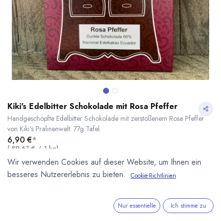
Kiki's Edelbitter Schokolade mit Rosa Pfeffer
Handgeschöpfte Edelbitter Schokolade mit zerstoßenem Rosa Pfeffer
von Kiki's Pralinenwelt. 77g Tafel.
6,90
€
*
(
89,61
€
/
1
kg
)
* inkl. MwST. zzgl.
Versandkosten
Wir verwenden Cookies auf dieser Website, um Ihnen ein
besseres Nutzererlebnis zu bieten.
Cookie-Richtlinien
Lieferzeit: sofort lieferbar
Kiki's Edelbitter Schokolade mit Rosa Pfeffer
* inkl. MwST. zzgl.
Nur essentielle
Ich stimme zu