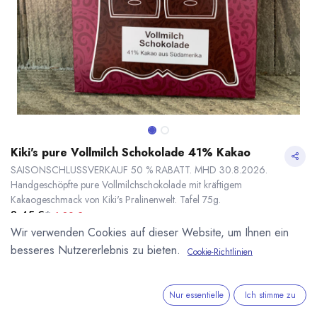
Kiki's pure Vollmilch Schokolade 41% Kakao
SAISONSCHLUSSVERKAUF 50 % RABATT. MHD 30.8.2026.
Handgeschöpfte pure Vollmilchschokolade mit kräftigem
Kakaogeschmack von Kiki's Pralinenwelt. Tafel 75g.
3,45
€
*
6,90
€
(
92,00
€
/
1
kg
)
Wir verwenden Cookies auf dieser Website, um Ihnen ein
50.00 % Rabatt
besseres Nutzererlebnis zu bieten.
Cookie-Richtlinien
* inkl. MwST. zzgl.
Versandkosten
Kiki's pure Vollmilch Schokolade 41% Kakao
50.00 % OFF
* inkl. MwST. zzgl.
Lieferzeit: ab September
Nur essentielle
Ich stimme zu