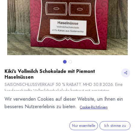
Kiki's Vollmilch Schokolade mit Piemont
Haselnüssen
SAISONSCHLUSSVERKAUF 50 % RABATT. MHD 30.8.2026. Eine
handgeschöpfte Vollmilchschokolade bestreut mit gerösteten
Haselnüssen von Kiki's Pralinenwelt. Feinste besonders aromatische
Wir verwenden Cookies auf dieser Website, um Ihnen ein
Haselnüsse aus dem Piemont in Italien. Tafel 95g.
besseres Nutzererlebnis zu bieten.
Cookie-Richtlinien
3,95
€
*
7,90
€
Kiki's Vollmilch Schokolade mit Piemont Haselnüssen
50.00 % OFF
* inkl. MwST. zzgl.
(
83,16
€
/
1
kg
)
50.00 % Rabatt
Nur essentielle
Ich stimme zu
* inkl. MwST. zzgl.
Versandkosten