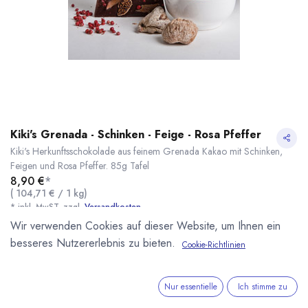
Kiki's Grenada - Schinken - Feige - Rosa Pfeffer
Kiki's Herkunftsschokolade aus feinem Grenada Kakao mit Schinken,
Feigen und Rosa Pfeffer. 85g Tafel
8,90
€
*
(
104,71
€
/
1
kg
)
* inkl. MwST. zzgl.
Versandkosten
Wir verwenden Cookies auf dieser Website, um Ihnen ein
Lieferzeit: Sommerpause
besseres Nutzererlebnis zu bieten.
Cookie-Richtlinien
Kiki's Grenada - Schinken - Feige - Rosa Pfeffer
* inkl. MwST. zzgl.
Kikis Pralinenwelt
Unsere eigene kleine Manufaktur für Pralinen und
Nur essentielle
Ich stimme zu
Schokoladen in Minden Westfalen. Aus besten Zutaten