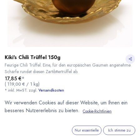
Kiki's Chili Trüffel 150g
Feurige Chili Trüffel. Eine, für den europäischen Gaumen angenehme
Schärfe rundet diesen Zartibttertrüffel ab.
17,85
€
*
(
119,00
€
/
1
kg
)
* inkl. MwST. zzgl.
Versandkosten
Wir verwenden Cookies auf dieser Website, um Ihnen ein
Lieferzeit: ab September
besseres Nutzererlebnis zu bieten.
Cookie-Richtlinien
Kiki's Chili Trüffel 150g
* inkl. MwST. zzgl.
Kikis Pralinenwelt
Unsere eigene kleine Manufaktur für Pralinen und
Nur essentielle
Ich stimme zu
Schokoladen in Minden Westfalen. Aus besten Zutaten
handwerklich produziert.