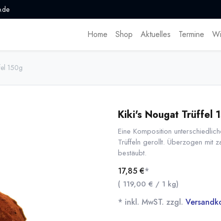
.de
Home
Shop
Aktuelles
Termine
Wi
fel 150g
Kiki's Nougat Trüffel 
Eine Komposition unterschiedli
Trüffeln gerollt. Überzogen mit 
bestäubt.
17,85
€
*
(
119,00
€
/
1
kg
)
* inkl. MwST. zzgl.
Versandk