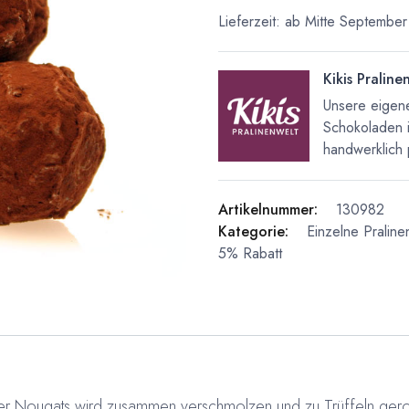
Lieferzeit: ab Mitte September
Kikis Praline
Unsere eigene
Schokoladen 
handwerklich 
Artikelnummer:
130982
Kategorie:
Einzelne Praline
5% Rabatt
her Nougats wird zusammen verschmolzen und zu Trüffeln gerol