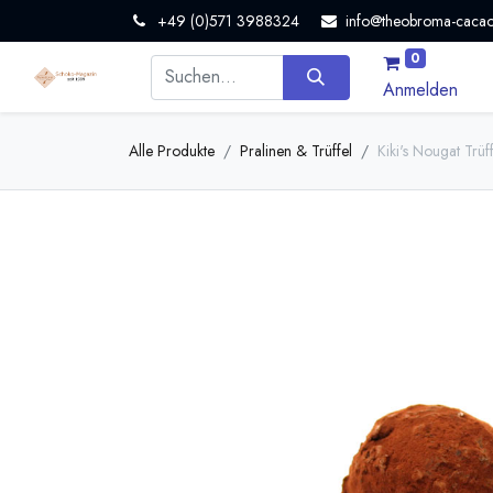
+49 (0)571 3988324
info@theobroma-cacao
0
Anmelden
Alle Produkte
Pralinen & Trüffel
Kiki's Nougat Trüf