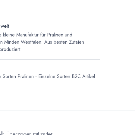
nwelt
 kleine Manufaktur für Pralinen und
in Minden Westfalen. Aus besten Zutaten
produziert.
n Sorten
Pralinen - Einzelne Sorten
B2C Artikel
lt. Überzogen mit zarter