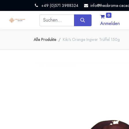
+49 (0)571 3988324
info@theobroma-cacao
0
Anmelden
Alle Produkte
Kiki's Orange Ingwer Trüffel 150g