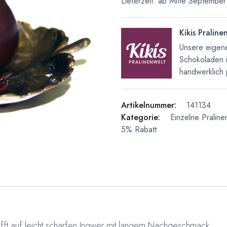
Lieferzeit: ab Mitte September
Kikis Praline
Unsere eigene
Schokoladen 
handwerklich 
Artikelnummer:
141134
Kategorie:
Einzelne Praline
5% Rabatt
fft auf leicht scharfen Ingwer mit langem Nachgeschmack.