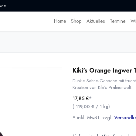
.de
Home
Shop
Aktuelles
Termine
Wi
Kiki's Orange Ingwer 
Dunkle Sahne-Ganache mit frucht
Kreation von Kiki's Pralinenwelt.
17,85
€
*
(
119,00
€
/
1
kg
)
* inkl. MwST. zzgl.
Versandk