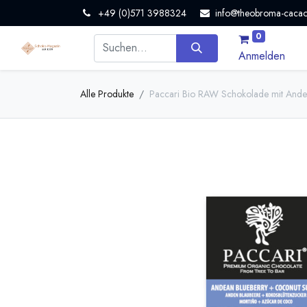
+49 (0)571 3988324
info@theobroma-cacao
0
Anmelden
Alle Produkte
Paccari Bio RAW Schokolade mit Ande