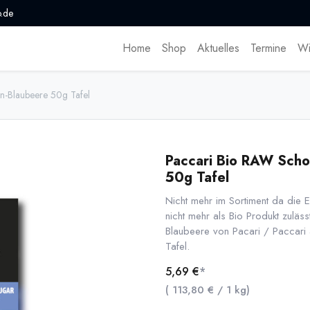
.de
Home
Shop
Aktuelles
Termine
Wi
n-Blaubeere 50g Tafel
Paccari Bio RAW Scho
50g Tafel
Nicht mehr im Sortiment da die
nicht mehr als Bio Produkt zuläs
Blaubeere von Pacari / Paccari
Tafel.
5,69
€
*
(
113,80
€
/
1
kg
)