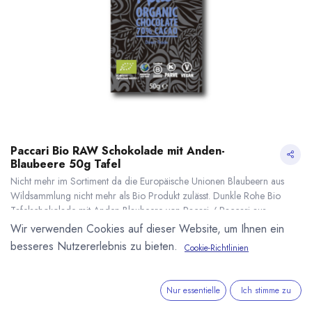
Paccari Bio RAW Schokolade mit Anden-
Blaubeere 50g Tafel
Nicht mehr im Sortiment da die Europäische Unionen Blaubeern aus
Wildsammlung nicht mehr als Bio Produkt zulässt. Dunkle Rohe Bio
Tafelschokolade mit Anden-Blaubeere von Pacari / Paccari aus
Ecuador. Gesüsst mit Kokosnusszucker. 50g Tafel.
Wir verwenden Cookies auf dieser Website, um Ihnen ein
5,69
€
*
besseres Nutzererlebnis zu bieten.
Cookie-Richtlinien
(
113,80
€
/
1
kg
)
Paccari Bio RAW Schokolade mit Anden-Blaubeere 50g Tafel
* inkl. MwST. zzgl.
* inkl. MwST. zzgl.
Versandkosten
Nur essentielle
Ich stimme zu
Lieferzeit: nicht mehr im Sortiment