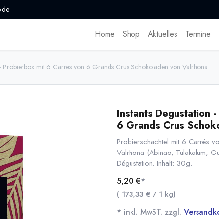
.de
Home
Shop
Aktuelles
Termine
n - Probierbox mit 6 Carres von 6 Grands Crus Schokoladen von Valrhona
Instants Degustation -
6 Grands Crus Schoko
Probierschachtel mit 6 Carrés v
Valrhona (Abinao, Tulakalum, Gua
Dégustation. Inhalt: 30g.
5,20
€
*
(
173,33
€
/
1
kg
)
* inkl. MwST. zzgl.
Versandk