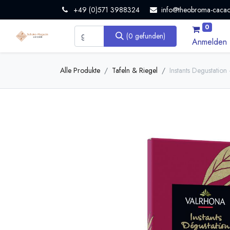
+49 (0)571 3988324
info@theobroma-cacao
0
(0 gefunden)
Anmelden
Alle Produkte
Tafeln & Riegel
Instants Degustatio