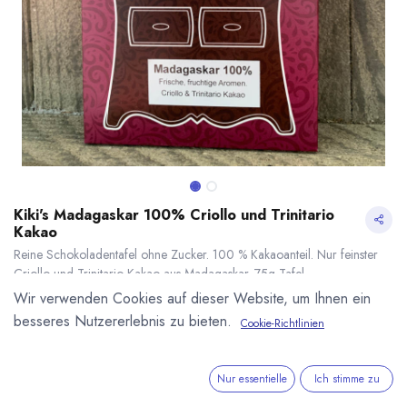
Kiki's Madagaskar 100% Criollo und Trinitario
Kakao
Reine Schokoladentafel ohne Zucker. 100 % Kakaoanteil. Nur feinster
Criollo und Trinitario Kakao aus Madagaskar. 75g Tafel.
8,79
€
*
Wir verwenden Cookies auf dieser Website, um Ihnen ein
(
117,20
€
/
1
kg
)
besseres Nutzererlebnis zu bieten.
Cookie-Richtlinien
* inkl. MwST. zzgl.
Versandkosten
Kiki's Madagaskar 100% Criollo und Trinitario Kakao
* inkl. MwST. zzgl.
Lieferzeit: sofort lieferbar
Nur essentielle
Ich stimme zu