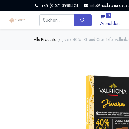
+49 (0)571 3988324
info@theobroma-cacao
0
Anmelden
Alle Produkte
Jivara 40% - Grand Crus Tafel Vollmil