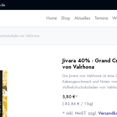
.de
Home
Shop
Aktuelles
Termine
Wi
chschokolade von Valrhona
Jivara 40% - Grand Cr
von Valrhona
Die Jivara von Valrhona ist eine
Kakaogeschmack und Noten von V
Vollmilchschokoladen von Valrho
5,80
€
*
(
82,86
€
/
1
kg
)
* inkl. MwST. zzgl.
Versandk