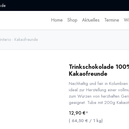
.de
Home
Shop
Aktuelles
Termine
Wi
nitario - Kakaofreunde
Trinkschokolade 100% P
Kakaofreunde
Nachhaltig und fair in Kolumbien
ideal zur Herstellung einer vol
zum Würzen von herzhaften Geri
geeignet. Tube mit 200g Kakaot
12,90
€
*
(
64,50
€
/
1
kg
)