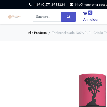
+49 (0)571 3988324
info@theobroma-cacao
0
Anmelden
Alle Produkte
Trinkschokolade 100% PUR - Criollo Tri