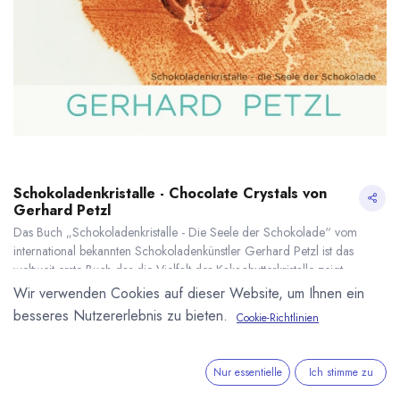
Schokoladenkristalle - Chocolate Crystals von
Gerhard Petzl
Das Buch „Schokoladenkristalle - Die Seele der Schokolade“ vom
international bekannten Schokoladenkünstler Gerhard Petzl ist das
weltweit erste Buch das die Vielfalt der Kakaobutterkristalle zeigt.
39,00
€
*
Wir verwenden Cookies auf dieser Website, um Ihnen ein
* inkl. MwST. zzgl.
Versandkosten
besseres Nutzererlebnis zu bieten.
Cookie-Richtlinien
Schokoladenkristalle - Chocolate Crystals von Gerhard Petzl
* inkl. MwST. zzgl.
Lieferzeit: sofort lieferbar
Nur essentielle
Ich stimme zu