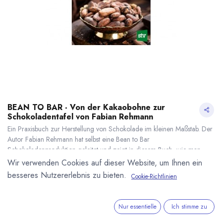
BEAN TO BAR - Von der Kakaobohne zur
Schokoladentafel von Fabian Rehmann
Ein Praxisbuch zur Herstellung von Schokolade im kleinen Maßstab. Der
Autor Fabian Rehmann hat selbst eine Bean to Bar
Schokoladenproduktion geleitet und zeigt in diesem Buch, wie man
privat in der eigenen Küche, oder im kleinen Gewerbetrieb von der
Wir verwenden Cookies auf dieser Website, um Ihnen ein
Kakaobohne an Schokolade produzieren kann.
besseres Nutzererlebnis zu bieten.
Cookie-Richtlinien
19,90
€
*
BEAN TO BAR - Von der Kakaobohne zur Schokoladentafel von Fabian Rehmann
* inkl. MwST. zzgl.
* inkl. MwST. zzgl.
Versandkosten
Nur essentielle
Ich stimme zu
Lieferzeit: sofort lieferbar