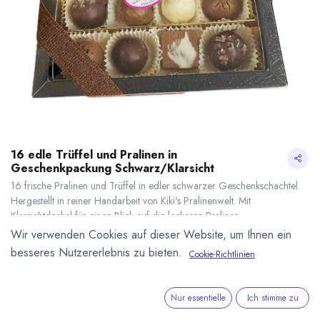
16 edle Trüffel und Pralinen in
Geschenkpackung Schwarz/Klarsicht
16 frische Pralinen und Trüffel in edler schwarzer Geschenkschachtel.
Hergestellt in reiner Handarbeit von Kiki's Pralinenwelt. Mit
Klarsichtdeckel für einen Blick auf die leckeren Pralinen.
32,50
€
*
Wir verwenden Cookies auf dieser Website, um Ihnen ein
(
169,27
€
/
1
kg
)
besseres Nutzererlebnis zu bieten.
Cookie-Richtlinien
* inkl. MwST. zzgl.
Versandkosten
16 edle Trüffel und Pralinen in Geschenkpackung Schwarz/Klarsicht
* inkl. MwST. zzgl.
Lieferzeit: ab Mitte September
Nur essentielle
Ich stimme zu