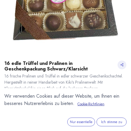
16 edle Trüffel und Pralinen in
Geschenkpackung Schwarz/Klarsicht
16 frische Pralinen und Trüffel in edler schwarzer Geschenkschachtel.
Hergestellt in reiner Handarbeit von Kiki's Pralinenwelt. Mit
Klarsichtdeckel für einen Blick auf die leckeren Pralinen.
32,50
€
*
Wir verwenden Cookies auf dieser Website, um Ihnen ein
(
169,27
€
/
1
kg
)
besseres Nutzererlebnis zu bieten.
Cookie-Richtlinien
* inkl. MwST. zzgl.
Versandkosten
16 edle Trüffel und Pralinen in Geschenkpackung Schwarz/Klarsicht
* inkl. MwST. zzgl.
Lieferzeit: ab Mitte September
Nur essentielle
Ich stimme zu