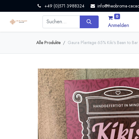
+49 (0)571 3988324
info@theobroma-cacao
0
Anmelden
Alle Produkte
Gaura Plantage 65% Kiki's Bean to Ba