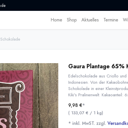
.de
Home
Shop
Aktuelles
Termine
Wi
r Schokolade
Gaura Plantage 65% K
Edelschokolade aus Criollo und 
Indonesien. Von der Kakaobohne b
Schokolade in einer Kleinstprod
Kiki's Pralinenwelt. Kakaoanteil: 
9,98
€
*
(
133,07
€
/
1
kg
)
* inkl. MwST. zzgl.
Versandk