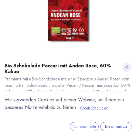
Bio Schokolade Paccari mit Anden Rose, 60%
Kakao
Prämierte faire Bio Schokolade mit einer Essenz aus Anden Rosen vom
Bean to Bar Schokoladenhersteller Pacari / Paccari aus Ecuador. 60 %
Kakaoanteil. Silber beim Weltfinale der Inernational Chocolate Awards
2018. 50g Tafel. EC-BIO-141
Wir verwenden Cookies auf dieser Website, um Ihnen ein
5,25
€
*
besseres Nutzererlebnis zu bieten.
Cookie-Richtlinien
(
105,00
€
/
1
kg
)
Bio Schokolade Paccari mit Anden Rose, 60% Kakao
* inkl. MwST. zzgl.
* inkl. MwST. zzgl.
Versandkosten
Nur essentielle
Ich stimme zu
Lieferzeit: nicht auf Lager