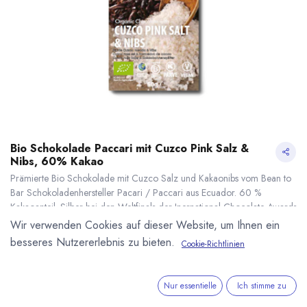
Bio Schokolade Paccari mit Cuzco Pink Salz &
Nibs, 60% Kakao
Prämierte Bio Schokolade mit Cuzco Salz und Kakaonibs vom Bean to
Bar Schokoladenhersteller Pacari / Paccari aus Ecuador. 60 %
Kakaoanteil. Silber bei den Weltfinals der Inernational Chocolate Awards
2014 und Gold bei den Americas Internal Chocolate Awards 2016.
Wir verwenden Cookies auf dieser Website, um Ihnen ein
50g Tafel. EC-BIO-149
besseres Nutzererlebnis zu bieten.
Cookie-Richtlinien
5,25
€
*
Bio Schokolade Paccari mit Cuzco Pink Salz & Nibs, 60% Kakao
* inkl. MwST. zzgl.
(
105,00
€
/
1
kg
)
* inkl. MwST. zzgl.
Versandkosten
Nur essentielle
Ich stimme zu
Lieferzeit: ab September