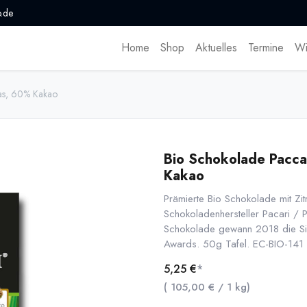
.de
Home
Shop
Aktuelles
Termine
Wi
ras, 60% Kakao
Bio Schokolade Pacca
Kakao
Prämierte Bio Schokolade mit Z
Schokoladenhersteller Pacari / 
Schokolade gewann 2018 die Silb
Awards. 50g Tafel. EC-BIO-141
5,25
€
*
(
105,00
€
/
1
kg
)