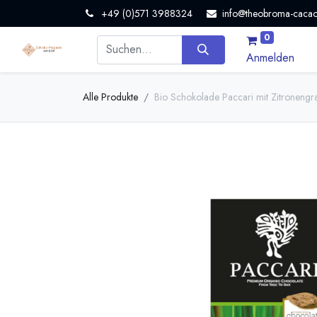
+49 (0)571 3988324
info@theobroma-cacao
0
Anmelden
Alle Produkte
Bio Schokolade Paccari mit Zitroneng