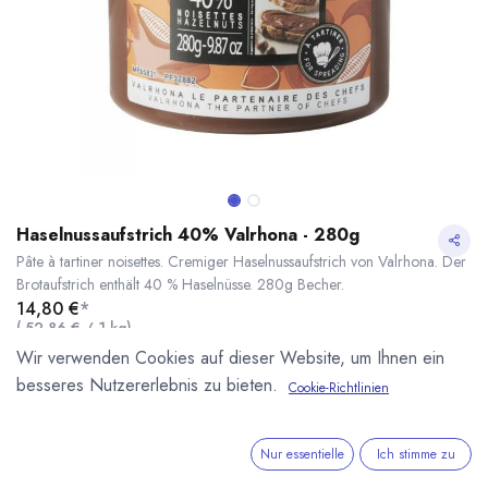
Haselnussaufstrich 40% Valrhona - 280g
Pâte à tartiner noisettes. Cremiger Haselnussaufstrich von Valrhona. Der
Brotaufstrich enthält 40 % Haselnüsse. 280g Becher.
14,80
€
*
(
52,86
€
/
1
kg
)
* inkl. MwST. zzgl.
Versandkosten
Wir verwenden Cookies auf dieser Website, um Ihnen ein
besseres Nutzererlebnis zu bieten.
Cookie-Richtlinien
Lieferzeit: nicht auf Lager
Haselnussaufstrich 40% Valrhona - 280g
* inkl. MwST. zzgl.
Valrhona
Nur essentielle
Ich stimme zu
Imaginons le meilleur du chocolat®. Edelschokoladen,