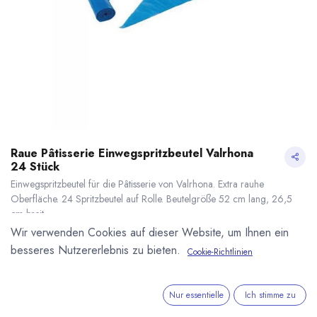
Raue Pâtisserie Einwegspritzbeutel Valrhona
24 Stück
Einwegspritzbeutel für die Pâtisserie von Valrhona. Extra rauhe
Oberfläche. 24 Spritzbeutel auf Rolle. Beutelgröße 52 cm lang, 26,5
cm breit.
13,04
€
*
Wir verwenden Cookies auf dieser Website, um Ihnen ein
(
0,54
€
/
1
Stk
)
besseres Nutzererlebnis zu bieten.
Cookie-Richtlinien
* inkl. MwST. zzgl.
Versandkosten
Raue Pâtisserie Einwegspritzbeutel Valrhona 24 Stück
* inkl. MwST. zzgl.
Lieferzeit: sofort lieferbar
Nur essentielle
Ich stimme zu