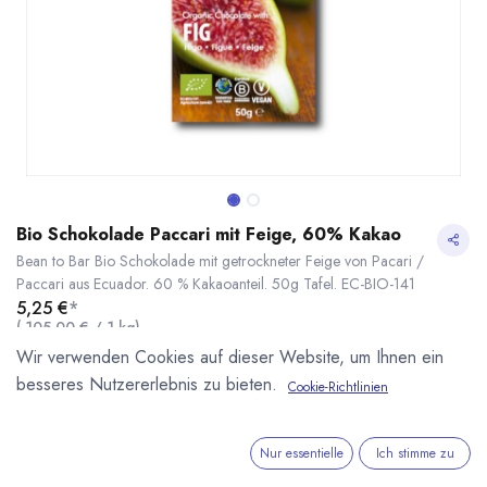
Bio Schokolade Paccari mit Feige, 60% Kakao
Bean to Bar Bio Schokolade mit getrockneter Feige von Pacari /
Paccari aus Ecuador. 60 % Kakaoanteil. 50g Tafel. EC-BIO-141
5,25
€
*
(
105,00
€
/
1
kg
)
* inkl. MwST. zzgl.
Versandkosten
Wir verwenden Cookies auf dieser Website, um Ihnen ein
besseres Nutzererlebnis zu bieten.
Cookie-Richtlinien
Lieferzeit: ab Mitte September
Bio Schokolade Paccari mit Feige, 60% Kakao
* inkl. MwST. zzgl.
Nur essentielle
Ich stimme zu