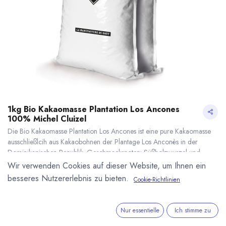
1kg Bio Kakaomasse Plantation Los Ancones
100% Michel Cluizel
Die Bio Kakaomasse Plantation Los Ancones ist eine pure Kakaomasse
ausschließlcih aus Kakaobohnen der Plantage Los Anconès in der
Dominikanischen Republik. Geschmacksnoten: Süßholzwurzel und
Rohkakao, säuerliche Noten, Spuren von grünen Oliven,
Wir verwenden Cookies auf dieser Website, um Ihnen ein
Nachgeschmack mit Korinthen und getrockneten Aprikosen. 100%
besseres Nutzererlebnis zu bieten.
Cookie-Richtlinien
Kakao.
1kg Bio Kakaomasse Plantation Los Ancones 100% Michel Cluizel
* inkl. MwST. zzgl.
54,44
€
*
* inkl. MwST. zzgl.
Versandkosten
Nur essentielle
Ich stimme zu