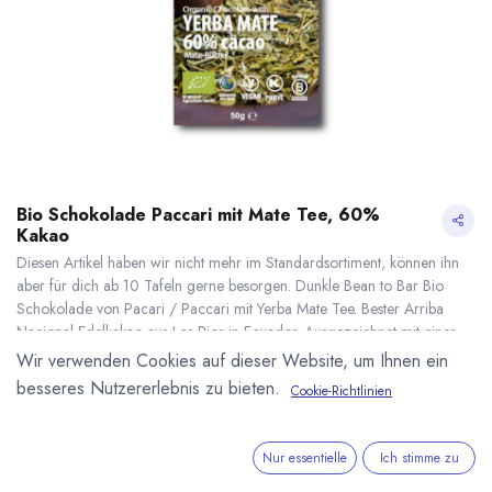
Bio Schokolade Paccari mit Mate Tee, 60%
Kakao
Diesen Artikel haben wir nicht mehr im Standardsortiment, können ihn
aber für dich ab 10 Tafeln gerne besorgen. Dunkle Bean to Bar Bio
Schokolade von Pacari / Paccari mit Yerba Mate Tee. Bester Arriba
Nacional Edelkakao aus Los Rios in Ecuador. Ausgezeichnet mit einer
Silber Medaille bei den International Chocolate Awards (Americas).
Wir verwenden Cookies auf dieser Website, um Ihnen ein
Kakaoanteil: 60 %. Bio, Fair und Vegan. 50g Tafel.
besseres Nutzererlebnis zu bieten.
Cookie-Richtlinien
5,25
€
*
Bio Schokolade Paccari mit Mate Tee, 60% Kakao
* inkl. MwST. zzgl.
(
105,00
€
/
1
kg
)
* inkl. MwST. zzgl.
Versandkosten
Nur essentielle
Ich stimme zu
Lieferzeit: nicht auf Lager