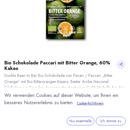
Bio Schokolade Paccari mit Bitter Orange, 60%
Kakao
Dunkle Bean to Bar Bio Schokolade von Pacari / Paccari „Bitter
Orange" mit Bio Bitterorangen-Essenz. Bester Arriba Nacional
Edelkakao aus Ecuador. Ausgezeichnet mit einer Gold Medaille bei den
International Chocolate Awards. Kakaoanteil: 60 %. Bio, Fair und Vegan.
Wir verwenden Cookies auf dieser Website, um Ihnen ein
50g Tafel.
besseres Nutzererlebnis zu bieten.
Cookie-Richtlinien
5,25
€
*
Bio Schokolade Paccari mit Bitter Orange, 60% Kakao
* inkl. MwST. zzgl.
(
105,00
€
/
1
kg
)
* inkl. MwST. zzgl.
Versandkosten
Nur essentielle
Ich stimme zu
Lieferzeit: sofort lieferbar