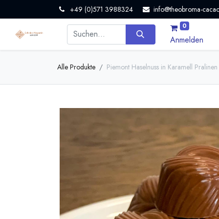
+49 (0)571 3988324
info@theobroma-cacao
0
Anmelden
Alle Produkte
Piemont Haselnuss in Karamell Pralinen