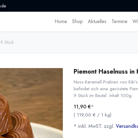
.de
Home
Shop
Aktuelles
Termine
Wi
 9 Stück
Piemont Haselnuss in 
Nuss-Karamell-Pralinen von Kiki's
befindet sich eine geröstete Pie
9 Stück im Beutel. Inhalt 100g.
11,90
€
*
(
119,00
€
/
1
kg
)
* inkl. MwST. zzgl.
Versandk