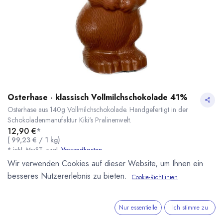
Osterhase - klassisch Vollmilchschokolade 41%
Osterhase aus 140g Vollmilchschokolade. Handgefertigt in der
Schokoladenmanufaktur Kiki's Pralinenwelt.
12,90
€
*
(
99,23
€
/
1
kg
)
* inkl. MwST. zzgl.
Versandkosten
Wir verwenden Cookies auf dieser Website, um Ihnen ein
Lieferzeit: Saisonartikel
besseres Nutzererlebnis zu bieten.
Cookie-Richtlinien
Osterhase - klassisch Vollmilchschokolade 41%
* inkl. MwST. zzgl.
Kikis Pralinenwelt
Unsere eigene kleine Manufaktur für Pralinen und
Nur essentielle
Ich stimme zu
Schokoladen in Minden Westfalen. Aus besten Zutaten