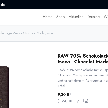
.de
Home
Shop
Aktuelles
Termine
Wi
Plantage Mava - Chocolat Madagascar
RAW 70% Schokolade 
Mava - Chocolat Mad
RAW 70% Schokolade mit knuspri
Chocolat Madagascar nur aus d
und unraffiniertem Rohrzucker h
Tafel.
9,30
€
*
(
124,00
€
/
1
kg
)