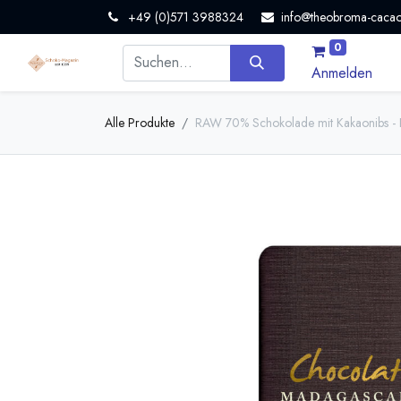
+49 (0)571 3988324
info@theobroma-cacao
0
Anmelden
Alle Produkte
RAW 70% Schokolade mit Kakaonibs - 