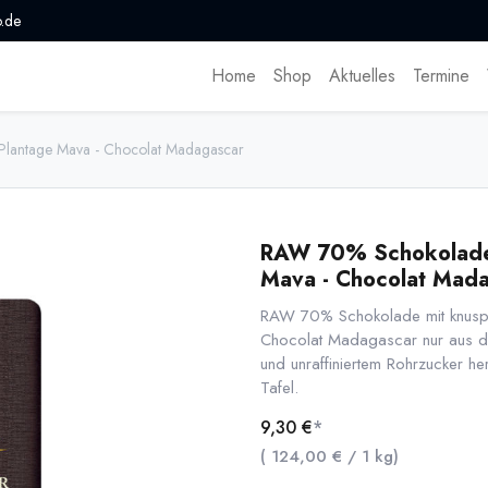
.de
Home
Shop
Aktuelles
Termine
Plantage Mava - Chocolat Madagascar
RAW 70% Schokolade 
Mava - Chocolat Mad
RAW 70% Schokolade mit knuspri
Chocolat Madagascar nur aus d
und unraffiniertem Rohrzucker h
Tafel.
9,30
€
*
(
124,00
€
/
1
kg
)