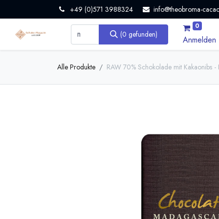
+49 (0)571 3988324
info@theobroma-cacao
0
(0 gefunden)
Anmelden
Alle Produkte
RAW 70% Schokolade mit Kakaonibs - 