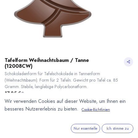
Tafelform Weihnachtsbaum / Tanne
(12008CW)
Schokoladenform für Tafelschokolade in Tannenform
(Weihnachtsbaum). Form für 2 Tafeln. Gewicht pro Tafel ca. 85
Gramm. Stabile, langlebige Polycarbonatform.
17,85
€
*
* inkl. MwST. zzgl.
Versandkosten
Wir verwenden Cookies auf dieser Website, um Ihnen ein
besseres Nutzererlebnis zu bieten.
Cookie-Richtlinien
Lieferzeit: sofort lieferbar
Tafelform Weihnachtsbaum / Tanne (12008CW)
* inkl. MwST. zzgl.
Nur essentielle
Ich stimme zu